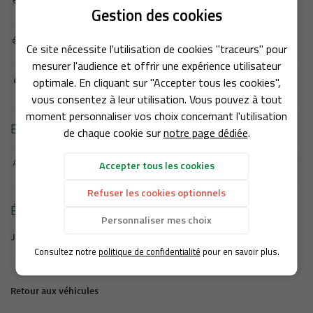
Puissance Réelle :

Gestion des cookies
2 CV
ACCUEIL
Nombre de portes :

Ce site nécessite l'utilisation de cookies "traceurs" pour
2
AMG
UNE QUESTION
mesurer l'audience et offrir une expérience utilisateur
optimale. En cliquant sur "Accepter tous les cookies",
HYDRAULIQUE
Nombre de places :

2
vous consentez à leur utilisation. Vous pouvez à tout
05 49 05 98 85
VSP
moment personnaliser vos choix concernant l'utilisation
ENVIRONNEMENT ET ÉCOLOGIE
de chaque cookie sur
notre page dédiée
.
PRODUITS
SP D’OCCASION
Prime à la conversion :

Accepter tous les cookies
Non
AVIS
Refuser les cookies optionnels
REJOIGNEZ-NOU
ÉQUIPEMENTS
ACTUALITÉS
Personnaliser mes choix
Jantes alu
RECRUTEMENT
Consultez notre
politique de confidentialité
pour en savoir plus.
CONTACT
Retour aux véhicules