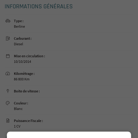
INFORMATIONS GÉNÉRALES
Type :

Berline
Carburant :

Diesel
Mise en circulation :

10/10/2014
Kilomètrage :

86 800 Km
Boite de vitesse :

Couleur :

Blanc
Puissance Fiscale :

1 CV